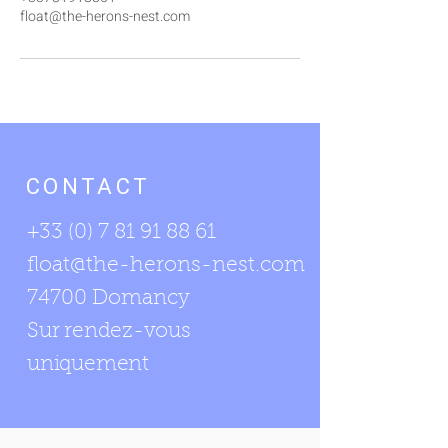
float@the-herons-nest.com
CONTACT
+33 (0) 7 81 91 88 61
float@the-herons-nest.com
74700 Domancy
Sur rendez-vous
uniquement