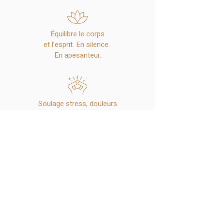
Équilibre le corps
et l’esprit‭.‬ En silence‭. ‬
En apesanteur‭.‬
Soulage stress‭, ‬douleurs‭
‬et inflammations‭.‬
Idéal pour
sportifs et‭ athlètes
de haut niveau‭.‬