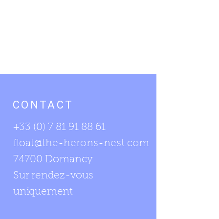
CONTACT
+33 (0) 7 81 91 88 61
float@the-herons-nest.com
74700 Domancy
Sur rendez-vous
uniquement