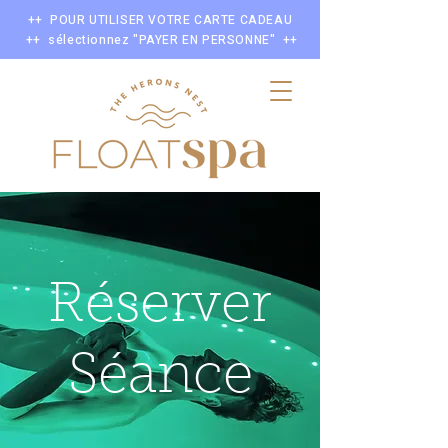
++ POUR UTILISER VOTRE CARTE CADEAU
++ sélectionnez "PAYER EN PERSONNE" ++
Réserver
Séance