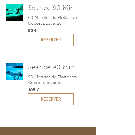
Séance 60 Min
60 Minutes de Flottaison
Cocon individuel
85
85 €
euros
RÉSERVER
Séance 90 Min
90 Minutes de Flottaison
Cocon individuel
105
105 €
euros
RÉSERVER